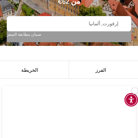
من
€
62
إرفورت, ألمانيا
ضمان مطابقة السعر
الفرز
الخريطة