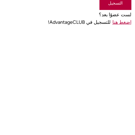
التسجيل
لست عضوًا بعد؟
اضغط هنا
للتسجيل في AdvantageCLUB!