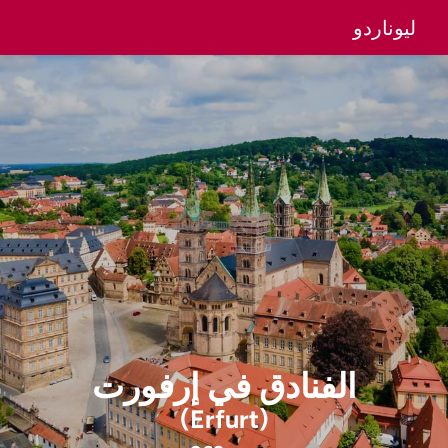
ليوناردو
الفنادق
في
إرفورت
(Erfurt)