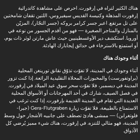
هناك الكثير لتراه في إرفورت. احرص على مشاهدة كاتدرائية
إرفورت المذهلة وكنيسة القديس سيفيروس، اللتين تقفان شامختين
على تل مرتفع. اعبر جسر كرامر بروكه (جسر التجّار)، المزيّن
بالمنازل والمتاجر الصغيرة — فهو من أقدم الجسور من نوعه في
أوروبا. استكشف دير الأوغسطينيين حيث عاش مارتن لوثر ذات يوم،
أو استمتع بالاسترخاء في حدائق إيجابارك الهادئة.
أثناء وجودك هناك
أثناء وجودك في المدينة، لا تفوّت تذوّق نقانق تورينغن المحلية
(براوتفورست) والمخبوزات المحلاة التقليدية الرائعة. إذا كنت تزور
المدينة في ديسمبر، فلا تفوّت سحر سوق عيد الميلاد في إرفورت.
في فصل الصيف، شارك في أحد المهرجانات أو الأسواق المحلية
العديدة التي تقام في المدينة القديمة بإرفورت. إذا كنت ترغب في
الاستمتاع بالطبيعة، فلا تفوّت زيارة Gera-Flutgraben (جيرا-
فلوتغرابن) — ممشى هادئ تصطف على جانبيه الأشجار حول وسط
المدينة، فهو مثالي للتنزه. في إرفورت، هناك شيء مميز يُرضي كل
الأذواق.