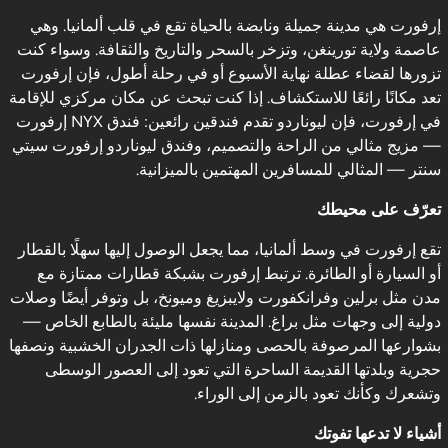
إرفورت هي مدينة جميلة ونابضة بالحياة تقع في قلب ألمانيا. وهي
عاصمة ولاية تورينغن، وتزخر بالسحر والتاريخ والثقافة. وسواء كنت
تزورها لقضاء عطلة نهاية الأسبوع أو في رحلة أطول، فإن إرفورت
تعد مكانًا رائعًا للاستكشاف. إذا كنت تبحث عن مكان مركزي للإقامة
في إرفورت، فإن ليوناردو تقدم فندقين رائعين: فندق NYX إرفورت
— مزيج مثالي من الراحة والتصميم، وفندق ليوناردو إرفورت سيتي
سنتر — المثالي للمسافرين المهتمين بالميزانية.
تعرّف على محيطك
تقع إرفورت في وسط ألمانيا، مما يجعل الوصول إليها سهلًا بالقطار
أو السيارة أو الطائرة. ترتبط إرفورت بشبكة قطارات ممتازة مع
مدن مثل برلين وفرانكفورت ولايبزيغ وميونخ، بل وتوفر أيضًا وصلات
دولية إلى وجهات مثل براغ. المدينة نفسها مليئة بالطابع الخاص —
بشوارعها المرصوفة بالحصى ومنازلها ذات الجدران الخشبية ونصفها
حجرية وبلدتها القديمة الساحرة التي تعود إلى العصور الوسطى
وتشعرك وكأنك تعود بالزمن إلى الوراء.
أشياء لا تدعها تفوتك