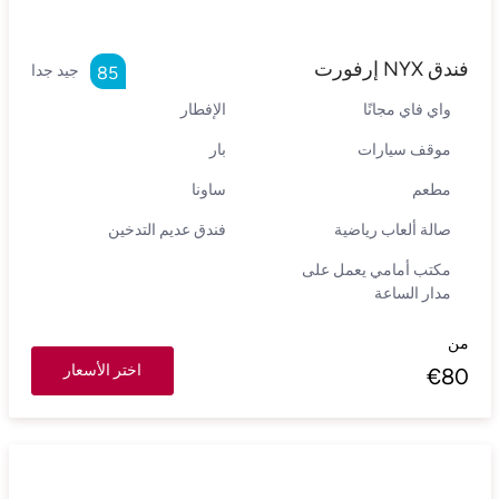
فندق NYX إرفورت
جيد جدا
85
واي فاي مجانًا
الإفطار
موقف سيارات
بار
مطعم
ساونا
صالة ألعاب رياضية
فندق عديم التدخين
مكتب أمامي يعمل على
مدار الساعة
من
اختر الأسعار
€
80