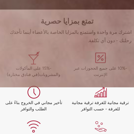
تمتع بمزايا حصرية
اشترك مرة واحدة واستمتع بالمزايا الخاصة بالأعضاء أينما تأخذك
رحلتك - دون أي تكلفة.
-10% على جميع الحجوزات عبر
-15% على المأكولات
الإنترنت
والمشروبات(في فنادق مختارة)
ترقية مجانية للغرفة ترقية مجانية
تأخير مجاني في الخروج بناءً على
للغرفة - حسب التوافر
الطلب والتوافر