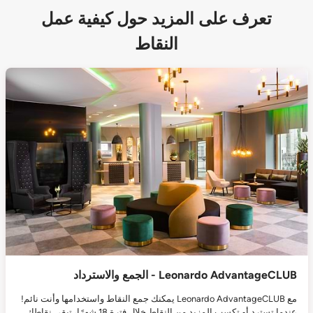
تعرف على المزيد حول كيفية عمل
النقاط
Leonardo AdvantageCLUB - الجمع والاسترداد
مع Leonardo AdvantageCLUB يمكنك جمع النقاط واستخدامها وأنت نائم!
عندما تسترد أو تكسب المزيد من النقاط خلال فترة 18 شهرًا، تبقى نقاطك