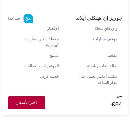
جوريز إن هينكلي آيلاند
جيد جدا
84
واي فاي مجانًا
الإفطار
موقف سيارات
محطة شحن سيارات
كهربائية
مطعم
مسبح
صالة ألعاب رياضية
المؤتمرات والفعاليات
مكتب أمامي يعمل على
خدمة غرف
مدار الساعة
من
اختر الأسعار
€
84