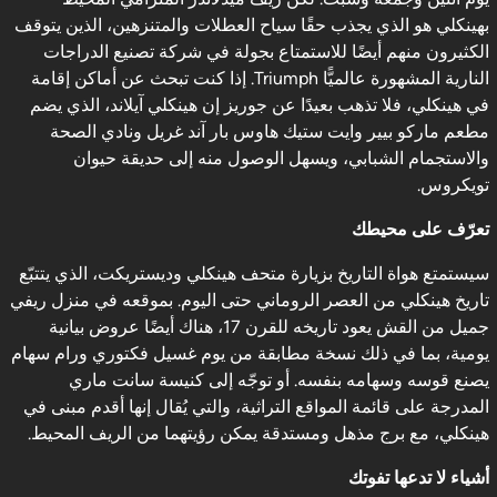
بهينكلي هو الذي يجذب حقًا سياح العطلات والمتنزهين، الذين يتوقف
الكثيرون منهم أيضًا للاستمتاع بجولة في شركة تصنيع الدراجات
النارية المشهورة عالميًّا Triumph. إذا كنت تبحث عن أماكن إقامة
في هينكلي، فلا تذهب بعيدًا عن جوريز إن هينكلي آيلاند، الذي يضم
مطعم ماركو بيير وايت ستيك هاوس بار آند غريل ونادي الصحة
والاستجمام الشبابي، ويسهل الوصول منه إلى حديقة حيوان
تويكروس.
تعرّف على محيطك
سيستمتع هواة التاريخ بزيارة متحف هينكلي وديستريكت، الذي يتتبّع
تاريخ هينكلي من العصر الروماني حتى اليوم. بموقعه في منزل ريفي
جميل من القش يعود تاريخه للقرن 17، هناك أيضًا عروض بيانية
يومية، بما في ذلك نسخة مطابقة من يوم غسيل فكتوري ورام سهام
يصنع قوسه وسهامه بنفسه. أو توجّه إلى كنيسة سانت ماري
المدرجة على قائمة المواقع التراثية، والتي يُقال إنها أقدم مبنى في
هينكلي، مع برج مذهل ومستدقة يمكن رؤيتهما من الريف المحيط.
أشياء لا تدعها تفوتك