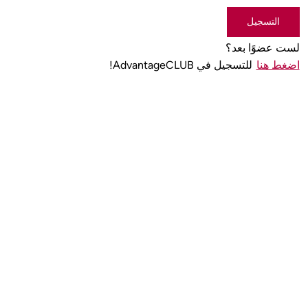
التسجيل
لست عضوًا بعد؟
اضغط هنا
للتسجيل في AdvantageCLUB!