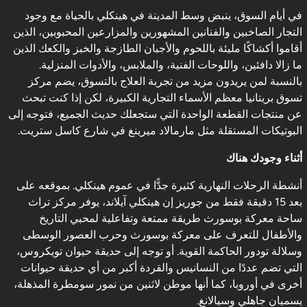
في أيام السوق، ينبض وسط المدينة في هينكلي بالحياة مع وجود
التجار الصاخبين والفنانين المشهورين والمزارعين المحبوبين، الذين
أقاموا أكشاكًا مليئة باللحوم والأجبان الطازجة والخبز والكعك الذين
ما زالا دافئين، واللوحات الفنية، والملابس، والأدوات المنزلية.
بالنسبة لمن يريدون مزيد من تجربة العلاج بالتسوق، يضم مركز
تسوق بريتانيا معظم الأسماء التجارية الكبيرة، لكن إذا كنت تبحث
عن منتجات القطعة الواحدة التي ستجعلك حديث الجميع، فتوجه إلى
البوتيكات المستقلة مثل مارمالاد ميرينغ في شارع كاسل ستريت.
أثناء وجودك هناك
أنشطة الرحلات النهارية كثيرة جدًّا في عموم هينكلي. بموقعه على
بعد 15 دقيقة فقط من جوريز إن هينكلي آيلاند، يوفر مركز تراث
ساحة معركة بوسورث طريقة ممتعة وتفاعلية لمحبي التاريخ
والأطفال للتعرف على معركة بوسورث وحرب العصور الوسطى
وسلالة تودور الحاكمة القوية. أو توجه إلى حديقة حيوان تويكروس،
التي تضم عددًا من النسانيس والقردة أكبر من أي حديقة حيوانات
أخرى في أوروبا، كما أنها موطن لاثنين من نمور سومطرة المذهلة،
يسميان جاهلي وسيالانغ.