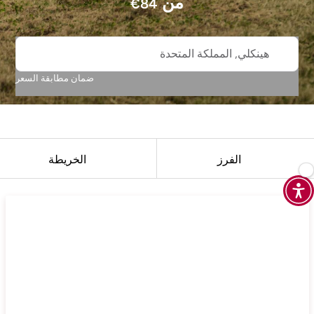
من
€
84
هينكلي, المملكة المتحدة
ضمان مطابقة السعر
الفرز
الخريطة