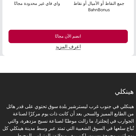
جمع النقاط أو الأميال أو نقاط
واي فاي غير محدودة مجانًا
BahnBonus
انضم الآن مجانًا
اعرف المزيد
هينكلي
هينكلي في جنوب غرب ليسترشير بلدة سوق تحتوي على قدر هائل
من الطابع المميز والسحر. بعد أن كانت ذات يوم مركزًا لصناعة
الجوارب في إنجلترا، ما زالت موطنًا لصناعة نسيج مزدهرة، والتي
تُباع سلعها في السوق الشعبية التي تمتد عبر وسط مدينة هينكلي كل
يوم اثنين وجمعة وسبت. لكن ريف ميدلاندز المترامي المحيط