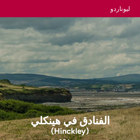
ليوناردو
الفنادق
في
هينكلي
(Hinckley)