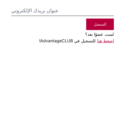
التسجيل
لست عضوًا بعد؟
اضغط هنا
للتسجيل في AdvantageCLUB!