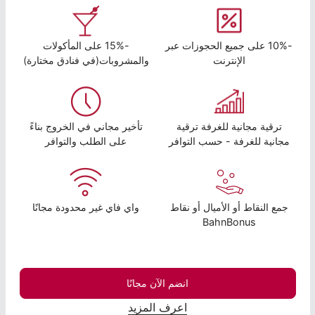
-10% على جميع الحجوزات عبر
-15% على المأكولات
الإنترنت
والمشروبات(في فنادق مختارة)
ترقية مجانية للغرفة ترقية
تأخير مجاني في الخروج بناءً
مجانية للغرفة - حسب التوافر
على الطلب والتوافر
جمع النقاط أو الأميال أو نقاط
واي فاي غير محدودة مجانًا
BahnBonus
انضم الآن مجانًا
اعرف المزيد