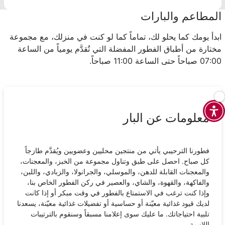
المطاعم والبارات
ابدأ يومك كما يحلو لك، تماماً كما لو كنت في منزلك، مع مجموعة
مختارة من أطباق الفطور المفضلة التي تُقدَّم يومياً من الساعة
07:00 صباحاً حتى الساعة 11:00 صباحاً.
معلومات عن البار
فطورنا الترحيبي يأتي من منتجين محليين وعضويين ويُقدَّم طازجاً
كل صباح. احصل على طبق وتناول مجموعة من الخبز، والمعجنات،
والمعجنات القابلة للدهن، والموسلي، والجرانولا، والزبادي، واللبن،
والفاكهة، والقهوة، والشاي، والعصير في ركن الفطور الخاص بنا،
وإذا كنت ترغب في الاستمتاع بالفطور في وقت مبكر أو إذا كانت
لديك قيود غذائية معيّنة أو حساسية أو تفضيلات غذائية معيّنة، يسعدنا
تلبية احتياجاتك. ما عليك سوى إعلامنا مسبقاً وسنقوم بالترتيبات
اللازمة.