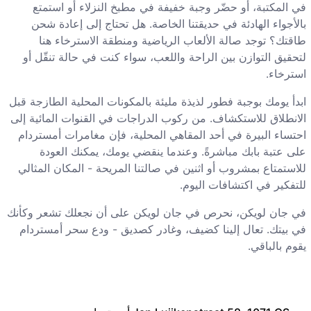
في المكتبة، أو حضّر وجبة خفيفة في مطبخ النزلاء أو استمتع
بالأجواء الهادئة في حديقتنا الخاصة. هل تحتاج إلى إعادة شحن
طاقتك؟ توجد صالة الألعاب الرياضية ومنطقة الاسترخاء هنا
لتحقيق التوازن بين الراحة واللعب، سواء كنت في حالة تنقّل أو
استرخاء.
ابدأ يومك بوجبة فطور لذيذة مليئة بالمكونات المحلية الطازجة قبل
الانطلاق للاستكشاف. من ركوب الدراجات في القنوات المائية إلى
احتساء البيرة في أحد المقاهي المحلية، فإن مغامرات أمستردام
على عتبة بابك مباشرةً. وعندما ينقضي يومك، يمكنك العودة
للاستمتاع بمشروب أو اثنين في صالتنا المريحة - المكان المثالي
للتفكير في اكتشافات اليوم.
في جان لويكن، نحرص في جان لويكن على أن نجعلك تشعر وكأنك
في بيتك. تعال إلينا كضيف، وغادر كصديق - ودع سحر أمستردام
يقوم بالباقي.