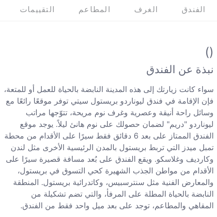
الفندق
الغرف
المطاعم
التقييمات
()
نبذة عن الفندق
سواء كانت زيارتك إلى هذه المدينة النابضة بالحياة للعمل أو للمتعة،
فإن الإقامة في فندق ليوناردو بريستول سيتي توفر موقعًا رائعًا مع
وسائل راحة أنيقة وعصرية وغرف نوم مريحة، تتوّجها مراتب
ليوناردو "دريم" لضمان حصولك على نوم هانئ ليلاً. يوجد موقع
الفندق الممتاز على بعد 6 دقائق فقط سيرًا على الأقدام من محطة
تمبل ميدز التي تربط بريستول بالمدن الرئيسية الأخرى مثل لندن
وكارديف وغلاسكو. ويقع الفندق على بُعد مسافة قصيرة سيرًا على
الأقدام من مواطن الجذب الشهيرة كحي التسوق في بريستول،
والمعارض الفنية مثل سنترسبيس، وكاتدرائية بريستول. المنطقة
النابضة بالحياة المطلة على المرفأ، والتي تضم تشكيلة من
المقاهي والمطاعم، توجد على بعد ميل واحد فقط من الفندق.