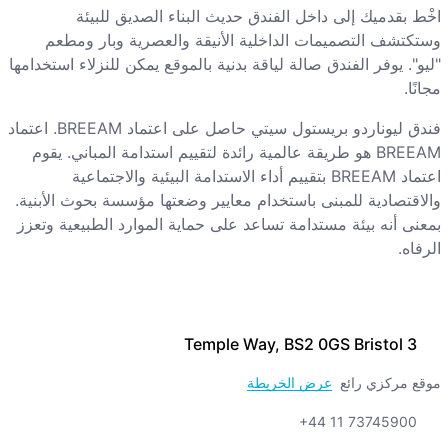
اخْط بقدميك إلى داخل الفندق حديث البناء الصديق للبيئة
وستكتشف التصميمات الداخلية الأنيقة والعصرية وبار ومطعم
"ليو". يوفر الفندق صالة لياقة بدنية بالموقع يمكن للنزلاء استخدامها
مجانًا.
فندق ليوناردو بريستول سيتي حاصل على اعتماد BREEAM. اعتماد
BREEAM هو طريقة عالمية رائدة لتقييم استدامة المباني. يقوم
اعتماد BREEAM بتقييم أداء الاستدامة البيئية والاجتماعية
والاقتصادية للمبنى باستخدام معايير وضعتها مؤسسة بحوث الأبنية.
بمعنى أنه بيئة مستدامة تساعد على حماية الموارد الطبيعية وتعزز
الرفاه.
3 Temple Way, BS2 0GS Bristol
موقع مركزي رائع
عرض الخريطة
+44 11 73745900