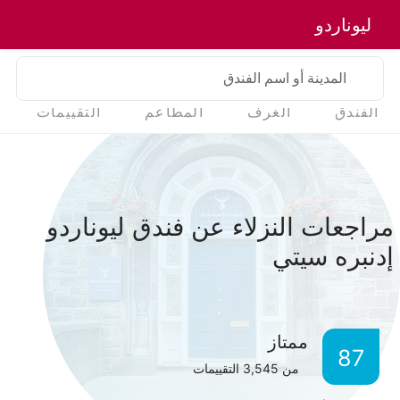
ليوناردو
المدينة أو اسم الفندق
الفندق
الغرف
المطاعم
التقييمات
مراجعات النزلاء عن فندق ليوناردو
إدنبره سيتي
ممتاز
87
من
3,545
التقييمات