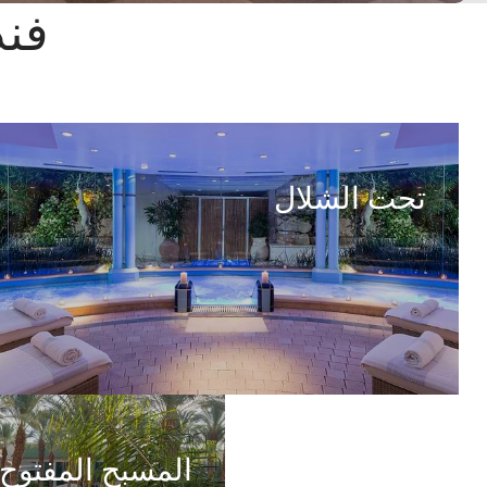
فند
تحت الشلال
المسبح المفتوح