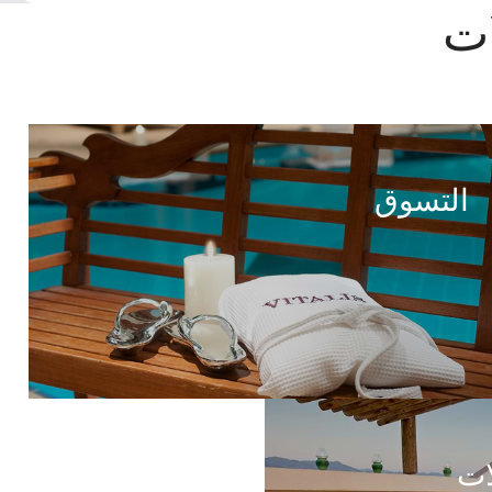
ات
التسوق
ات