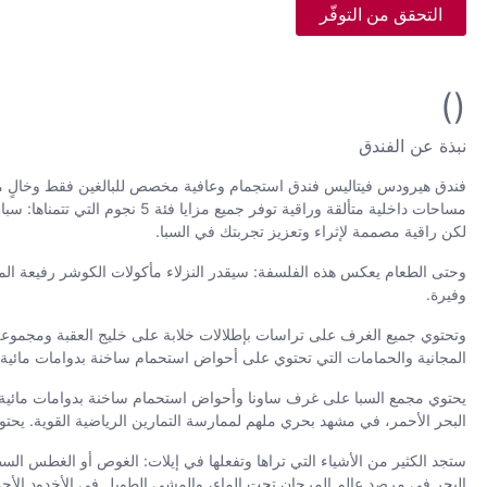
التحقق من التوفّر
()
نبذة عن الفندق
فندق هيرودس فيتاليس فندق استجمام وعافية مخصص للبالغين فقط وخالٍ م
لكن راقية مصممة لإثراء وتعزيز تجربتك في السبا.
وحتى الطعام يعكس هذه الفلسفة: سيقدر النزلاء مأكولات الكوشر رفيعة 
وفيرة.
وتحتوي جميع الغرف على تراسات بإطلالات خلابة على خليج العقبة ومجموعة 
المجانية والحمامات التي تحتوي على أحواض استحمام ساخنة بدوامات مائية و
يحتوي مجمع السبا على غرف ساونا وأحواض استحمام ساخنة بدوامات مائية داخلي
البحر الأحمر، في مشهد بحري ملهم لممارسة التمارين الرياضية القوية. يح
ستجد الكثير من الأشياء التي تراها وتفعلها في إيلات: الغوص أو الغطس ا
البحر في مرصد عالم المرجان تحت الماء، والمشي الطويل في الأخدود الأحم