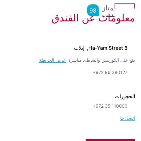
ممتاز
98
معلومات عن الفندق
من
600
التقييمات
8 Ha-Yam Street, إيلات
يقع على الكورنيش والشاطئ مباشرة
عرض الخريطة
+972 86 380127
الحجوزات
+972 35 110000
اتصل بنا