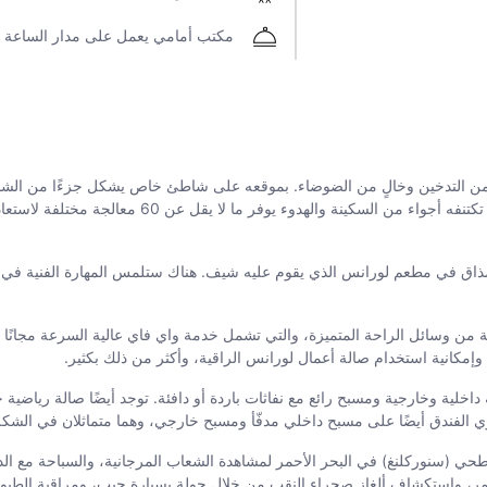
مكتب أمامي يعمل على مدار الساعة
ن التدخين وخالٍ من الضوضاء. بموقعه على شاطئ خاص يشكل جزءًا من الشاطئ
مساحات داخلية متألقة وراقية توفر جميع مزايا فئة 5 نجوم ا
المذاق في مطعم لورانس الذي يقوم عليه شيف. هناك ستلمس المهارة الفنية 
من وسائل الراحة المتميزة، والتي تشمل خدمة واي فاي عالية السرعة مجانًا و
إمكانية استخدام صالة أعمال لورانس الراقية، وأكثر من ذلك بكثير.
ة وخارجية ومسبح رائع مع نفاثات باردة أو دافئة. توجد أيضًا صالة رياضية حدي
توي الفندق أيضًا على مسبح داخلي مدفّأ ومسبح خارجي، وهما متماثلان في الش
لسطحي (سنوركلنغ) في البحر الأحمر لمشاهدة الشعاب المرجانية، والسباحة مع 
ر، واستكشاف ألغاز صحراء النقب من خلال جولة بسيارة جيب، ومراقبة الطيور 