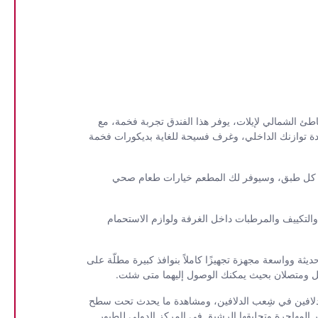
 الشمالي لإيلات، يوفر هذا الفندق تجربة فخمة، مع
لتي تتمناها: سبا تكتنفه أجواء من السكينة والهدوء يوفر ما لا يقل عن 60 معالجة مختلفة لاستعادة توازنك الداخلي، وغرف فسيحة للغاية بديكورات فخمة
في كل طبق، وسيوفر لك المطعم خيارات طعام صحي
التكييف والمرطبات داخل الغرفة ولوازم الاستحمام
ثة وواسعة مجهزة تجهيزًا كاملاً بنوافذ كبيرة مطلّة على
كل ومتصلان بحيث يمكنك الوصول إليهما متى شئت.
الدلافين في شِعب الدلافين، ومشاهدة ما يحدث تحت سطح
المهاجرة وتحليقها الرشيق في المركز الدولي للطيور