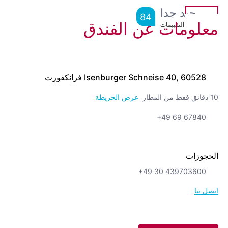
جيد جدا
84
معلومات عن الفندق
من
5,850
التقييمات
Isenburger Schneise 40, 60528 فرانكفورت
10 دقائق فقط من المطار
عرض الخريطة
+49 69 67840
الحجوزات
+49 30 439703600
اتصل بنا