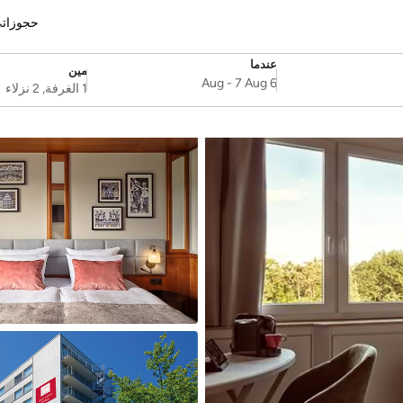
حجوزات
عندما
مين
SelectDate
Username
-
7 Aug
6 Aug
1 الغرفة, 2 نزلاء