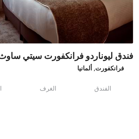
فندق ليوناردو فرانكفورت سيتي ساوث
فرانكفورت, ألمانيا
الفندق
الغرف
ا