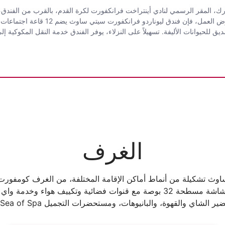
رك، المقر الرسمي لنادي أينتراخت فرانكفورت لكرة القدم، بالقرب من الفندق،
ذلك حي الأعمال المركزي ، يمكن الوصول إليه
للحيوانات الأليفة. تسهيلاً على النزلاء، يوفر الفندق خدمة النقل المكوكية إل
الغرف
اوث تشكيلة من أنماط أماكن الإقامة المختلفة، من الغرف كومفورت إ
كل منها مجهزًا بتلفزيون عالي الجودة بشاشة مسطحة 32 بوصة مع قنوات فضائية و
 الشاي والقهوة، والبانيوهات، ومستحضرات التجميل Sea of Spa المجانية.