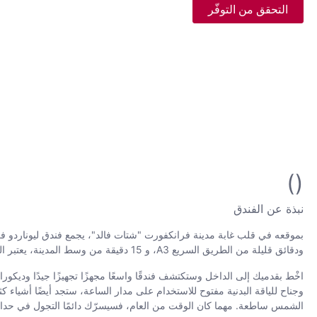
التحقق من التوفّر
()
نبذة عن الفندق
ودقائق قليلة من الطريق السريع A3، و 15 دقيقة من وسط المدينة، يعتبر المكان المثالي للإقامة سواء كانت زيارتك إلى هذه المدينة الألمانية للعمل أو للاستجمام.
اخْط بقدميك إلى الداخل وستكتشف فندقًا واسعًا مجهزًا تجهيزًا جيدًا وديك
وجناح للياقة البدنية مفتوح للاستخدام على مدار الساعة، ستجد أيضًا أشياء ك
الشمس ساطعة. مهما كان الوقت من العام، فسيسرّك دائمًا التجول في حدائق