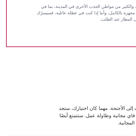
 والكثير من مواطن الجذب الأخرى في المدينة، بما في
 بسهولة. إذا كنت مسافرًا بغرض العمل، فإن فندق ليوناردو فرانكفورت سيتي ساوث يضم 12 قاعة اجتماعات مجهزة بالكامل، وأما إذا كنت في عطلة عائلية، فسيسرّك
ى المطار عند الطلب.
لى الأجنحة. مهما كان اختيارك، ستجد
تكييف هواء وخدمة واي فاي مجانية وطاولة عمل. ستتمتع أيضًا