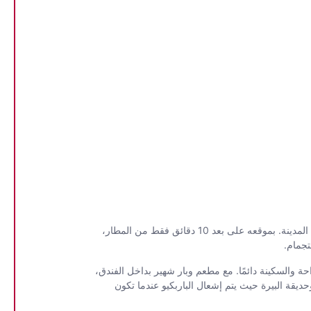
بموقعه في قلب غابة مدينة فرانكفورت "شتات فالد"، يجمع فندق ليوناردو فرانكفورت سيتي ساوث بين سحر الريف والملاءمة التي يوفرها قضاء عطلة في المدينة. بموقعه على بعد 10 دقائق فقط من المطار،
ة والسكينة دائمًا. مع مطعم وبار شهير بداخل الفندق،
حديقة البيرة حيث يتم إشعال الباربكيو عندما تكون