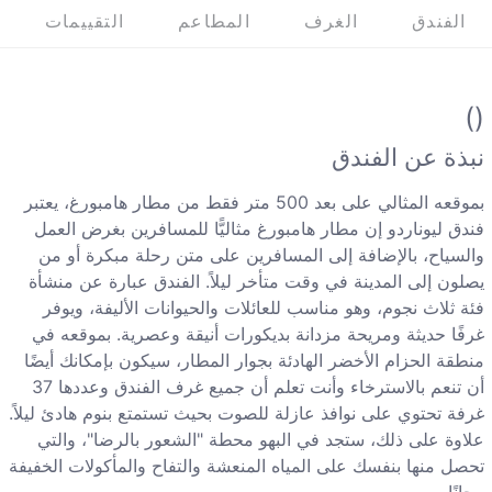
الفندق
الغرف
المطاعم
التقييمات
()
نبذة عن الفندق
بموقعه المثالي على بعد 500 متر فقط من مطار هامبورغ، يعتبر
فندق ليوناردو إن مطار هامبورغ مثاليًّا للمسافرين بغرض العمل
والسياح، بالإضافة إلى المسافرين على متن رحلة مبكرة أو من
يصلون إلى المدينة في وقت متأخر ليلاً. الفندق عبارة عن منشأة
فئة ثلاث نجوم، وهو مناسب للعائلات والحيوانات الأليفة، ويوفر
غرفًا حديثة ومريحة مزدانة بديكورات أنيقة وعصرية. بموقعه في
منطقة الحزام الأخضر الهادئة بجوار المطار، سيكون بإمكانك أيضًا
أن تنعم بالاسترخاء وأنت تعلم أن جميع غرف الفندق وعددها 37
غرفة تحتوي على نوافذ عازلة للصوت بحيث تستمتع بنوم هادئ ليلاً.
علاوة على ذلك، ستجد في البهو محطة "الشعور بالرضا"، والتي
تحصل منها بنفسك على المياه المنعشة والتفاح والمأكولات الخفيفة