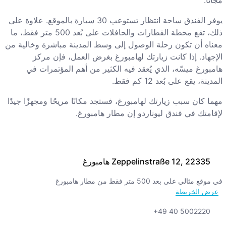
مجانًا.
يوفر الفندق ساحة انتظار تستوعب 30 سيارة بالموقع. علاوة على
ذلك، تقع محطة القطارات والحافلات على بُعد 500 متر فقط، ما
معناه أن تكون رحلة الوصول إلى وسط المدينة مباشرة وخالية من
الإجهاد. إذا كانت زيارتك لهامبورغ بغرض العمل، فإن مركز
هامبورغ ميسّه، الذي يُعقد فيه الكثير من أهم المؤتمرات في
المدينة، يقع على بُعد 12 كم فقط.
مهما كان سبب زيارتك لهامبورغ، فستجد مكانًا مريحًا ومجهزًا جيدًا
لإقامتك في فندق ليوناردو إن مطار هامبورغ.
Zeppelinstraße 12, 22335 هامبورغ
في موقع مثالي على بعد 500 متر فقط من مطار هامبورغ
عرض الخريطة
+49 40 5002220