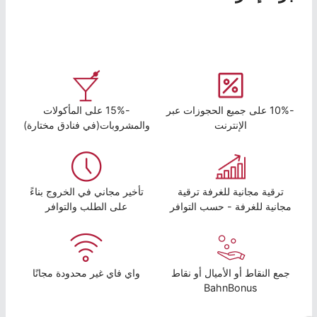
-10% على جميع الحجوزات عبر
-15% على المأكولات
الإنترنت
والمشروبات(في فنادق مختارة)
ترقية مجانية للغرفة ترقية
تأخير مجاني في الخروج بناءً
مجانية للغرفة - حسب التوافر
على الطلب والتوافر
جمع النقاط أو الأميال أو نقاط
واي فاي غير محدودة مجانًا
BahnBonus