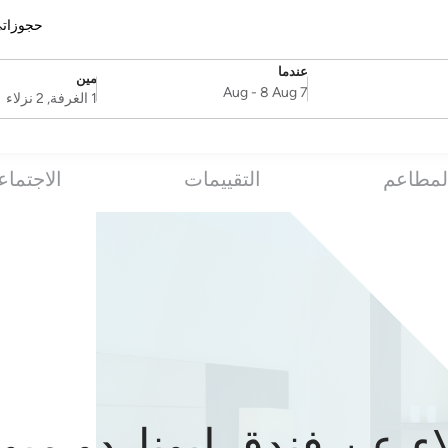
حجوزات
عندما
مين
SelectDate
Username
-
8 Aug
7 Aug
1 الغرفة, 2 نزلاء
لمطاعم
التقييمات
الاجتماع
ء عن فندق ليوناردو ميونخ