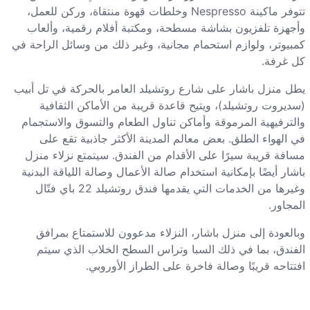
تتوفر ماكينة Nespresso وخلطات قهوة منتقاة، وركن للعمل،
وأجهزة تلفزيون بشاشة مسطحة، ومكتبة أفلام رقمية، وألعاب
كمبيوتر، ولوازم استحمام مجانية، وغير ذلك من وسائل الراحة في
كل غرفة.
يطل منزل باشار على شارع روتشيلد العامر بالحركة في تل أبيب
(سديروت روتشيلد)، ويتيح قاعدة قريبة من الأماكن الثقافية
والترفيهية المرموقة وأماكن تناول الطعام والتسوق والاستجمام
في الهواء الطلق. بعض معالم المدينة الأكثر جاذبية تقع على
مسافة قريبة سيرًا على الأقدام من الفندق. سيتمتع نزلاء منزل
باشار أيضًا بإمكانية استخدام صالة الأعمال وصالة اللياقة البدنية
وغيرها من الخدمات التي يقدمها فندق روتشيلد 22 باي فتّال
المجاور.
وبالعودة إلى منزل باشار، النزلاء مدعوون للاستمتاع بمرافق
الفندق، بما في ذلك السبا وتراس السطح الخلاب الذي سيتم
افتتاحه قريبًا وصالة فاخرة على الطراز الأوروبي.