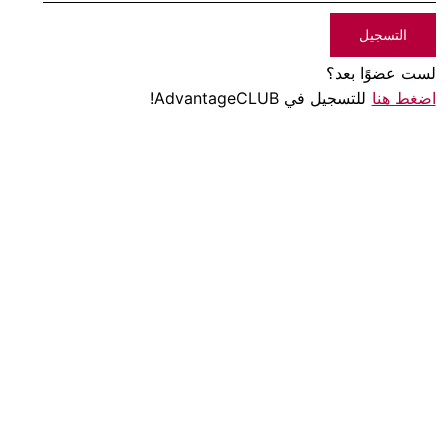
التسجيل
لست عضوًا بعد؟
اضغط هنا
للتسجيل في AdvantageCLUB!