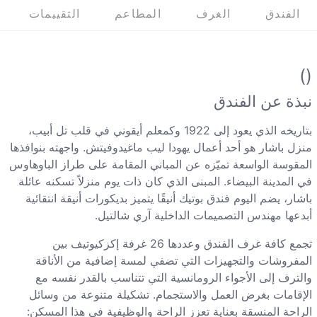
الفندق
الغرف
المطاعم
التقييمات
()
نبذة عن الفندق
بتاريخه الذي يعود إلى 1922 وكمعلم أيقوني في قلب تل أبيب،
منزل باشار هو أحد أعمال يهودا ليب ماغيدوفيتش. واجهته بنوافذها
المقوسة الواسعة تميّزه عن المباني المقامة على طراز الباوهاوس
في المدينة البيضاء. المبنى الذي كان ذات يوم منزلاً تسكنه عائلة
باشار، يضم اليوم فندق بوتيك أنيقًا يتميز بديكورات أنيقة انتقائية
أبدعها مهندس التصميمات الداخلية آري شالتيل.
تجمع كافة غرف الفندق وعددها 26 غرفة إكزكيوتيف بين
المفروشات والتجهيزات التي تضفي لمسة إضافية من الأناقة
والترف إلى الأجواء الرومانسية التي تتناسب بالقدر نفسه مع
الإقامات بغرض العمل والاستجمام. تشكيلة متنوعة من وسائل
الراحة المنسقة بعناية تعزز الراحة والوظيفية في هذا المسكن: